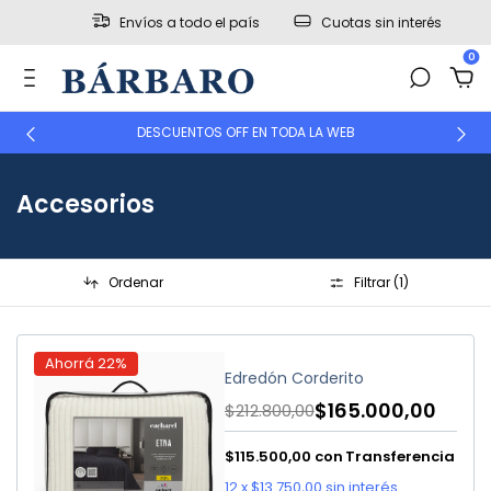
Envíos a todo el país
Cuotas sin interés
0
DESCUENTOS OFF EN TODA LA WEB
Accesorios
Ordenar
Filtrar (
1
)
Ahorrá
22
%
Edredón Corderito
$165.000,00
$212.800,00
$115.500,00
con
Transferencia
12
x
$13.750,00
sin interés