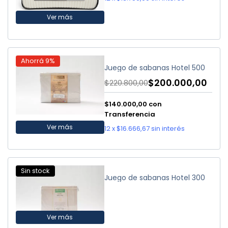
Ver más
Ahorrá
9
%
Juego de sabanas Hotel 500
$200.000,00
$220.800,00
$140.000,00
con
Transferencia
Ver más
12
x
$16.666,67
sin interés
Sin stock
Juego de sabanas Hotel 300
Ver más