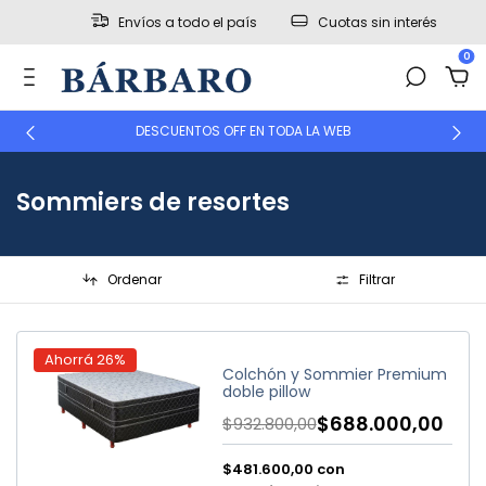
Envíos a todo el país
Cuotas sin interés
0
DESCUENTOS OFF EN TODA LA WEB
Sommiers de resortes
Ordenar
Filtrar
Ahorrá
26
%
Colchón y Sommier Premium
doble pillow
$688.000,00
$932.800,00
$481.600,00
con