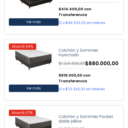
$414.400,00
con
Transferencia
Ver más
12
x
$49.333,33
sin interés
Ahorrá
34
%
Colchón y Sommier
Inyectado
$880.000,00
$1.341.600,00
$616.000,00
con
Transferencia
Ver más
12
x
$73.333,33
sin interés
Ahorrá
37
%
Colchón y Sommier Pocket
doble pillow