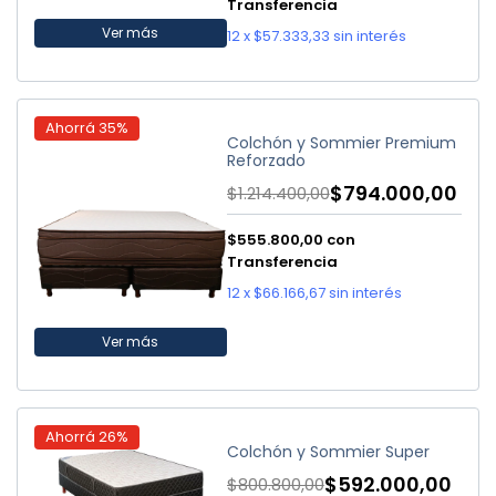
Transferencia
Ver más
12
x
$57.333,33
sin interés
Ahorrá
35
%
Colchón y Sommier Premium
Reforzado
$794.000,00
$1.214.400,00
$555.800,00
con
Transferencia
12
x
$66.166,67
sin interés
Ver más
Ahorrá
26
%
Colchón y Sommier Super
$592.000,00
$800.800,00