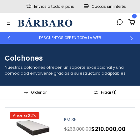
Envíos a todo el país
Cuotas sin interés
0
DESCUENTOS OFF EN TODA LA WEB
Colchones
Nuestros colchones ofrecen un soporte excepcional y una
comodidad envolvente gracias a su estructura adaptables
Ordenar
Filtrar (
1
)
Ahorrá
22
%
BM 35
$210.000,00
$268.800,00