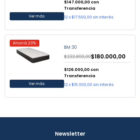
$147.000,00
con
Transferencia
Ver más
12
x
$17.500,00
sin interés
Ahorrá
23
%
BM 30
$180.000,00
$232.800,00
$126.000,00
con
Transferencia
Ver más
12
x
$15.000,00
sin interés
Newsletter