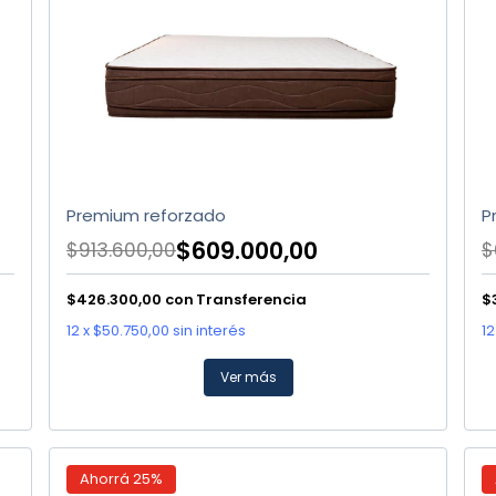
Premium reforzado
P
$609.000,00
$913.600,00
$
$426.300,00
con
Transferencia
$
12
x
$50.750,00
sin interés
12
Ver más
Ahorrá
25
%