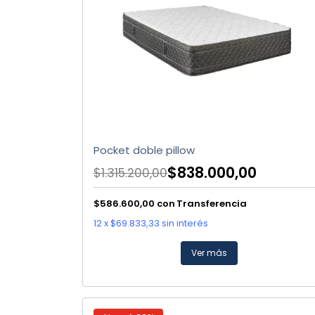
Pocket doble pillow
$838.000,00
$1.315.200,00
$586.600,00
con
Transferencia
12
x
$69.833,33
sin interés
Ver más