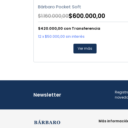
Bárbaro Pocket Soft
$600.000,00
$1.160.000,00
$420.000,00
con
Transferencia
12
x
$50.000,00
sin interés
Ver más
Registr
Newsletter
noveda
Más informació