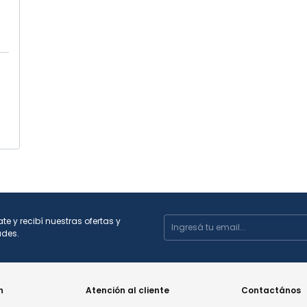
ate y recibí nuestras ofertas y
des.
n
Atención al cliente
Contactános