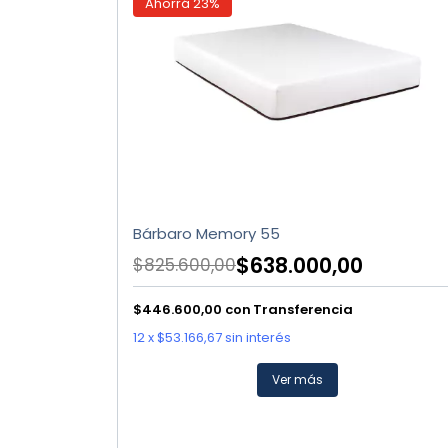
Ahorrá
23
%
Bárbaro Memory 55
$638.000,00
$825.600,00
$446.600,00
con
Transferencia
12
x
$53.166,67
sin interés
Ver más