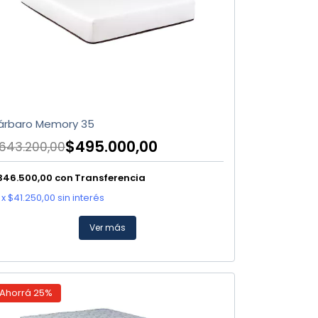
árbaro Memory 35
$495.000,00
643.200,00
346.500,00
con
Transferencia
x
$41.250,00
sin interés
Ver más
Ahorrá
25
%