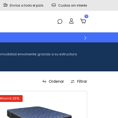
Envíos a todo el país
Cuotas sin interés
0
omodidad envolvente gracias a su estructura
Ordenar
Filtrar
Ahorrá
25
%