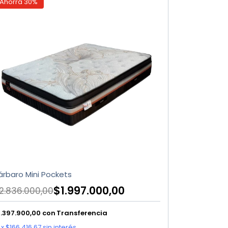
Ahorrá
30
%
árbaro Mini Pockets
$1.997.000,00
2.836.000,00
1.397.900,00
con
Transferencia
x
$166.416,67
sin interés