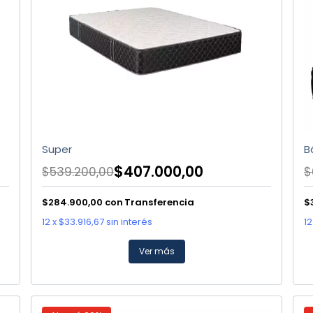
Super
B
$407.000,00
$539.200,00
$
$284.900,00
con
Transferencia
$
12
x
$33.916,67
sin interés
12
Ver más