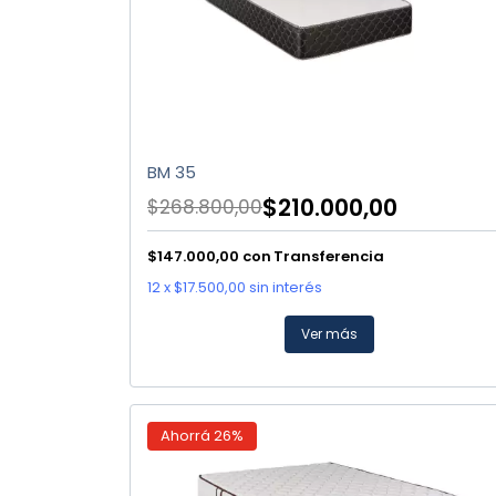
BM 35
$210.000,00
$268.800,00
$147.000,00
con
Transferencia
12
x
$17.500,00
sin interés
Ver más
Ahorrá
26
%