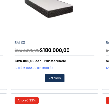
BM 30
B
$180.000,00
$232.800,00
$
$126.000,00
con
Transferencia
$
12
x
$15.000,00
sin interés
12
Ver más
Ahorrá
33
%