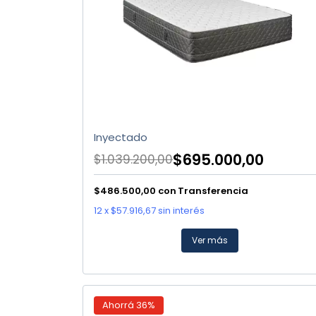
Inyectado
$695.000,00
$1.039.200,00
$486.500,00
con
Transferencia
12
x
$57.916,67
sin interés
Ver más
Ahorrá
36
%