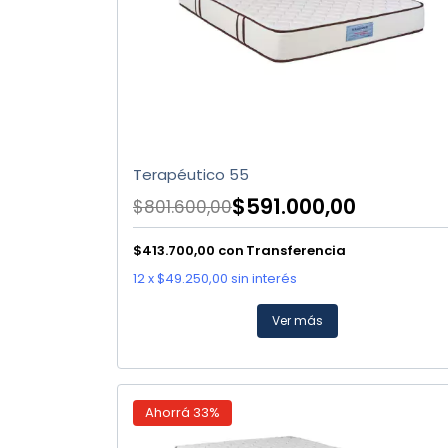
Terapéutico 55
$591.000,00
$801.600,00
$413.700,00
con
Transferencia
12
x
$49.250,00
sin interés
Ver más
Ahorrá
33
%