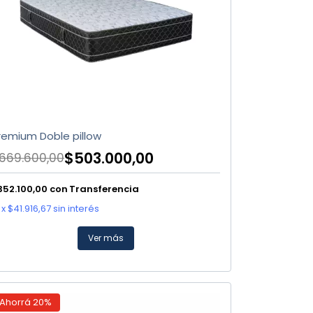
remium Doble pillow
$503.000,00
669.600,00
352.100,00
con
Transferencia
x
$41.916,67
sin interés
Ver más
Ahorrá
20
%