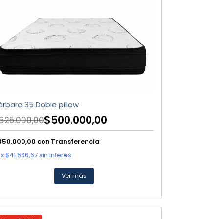
árbaro 35 Doble pillow
$500.000,00
625.000,00
350.000,00
con
Transferencia
x
$41.666,67
sin interés
Ver más