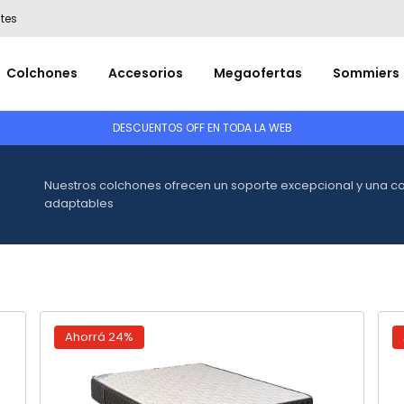
tes
Colchones
Accesorios
Megaofertas
Sommiers
DESCUENTOS OFF EN TODA LA WEB
Nuestros colchones ofrecen un soporte excepcional y una c
adaptables
Ahorrá
24
%