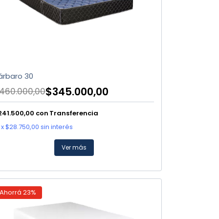
árbaro 30
$345.000,00
460.000,00
241.500,00
con
Transferencia
x
$28.750,00
sin interés
Ver más
Ahorrá
23
%