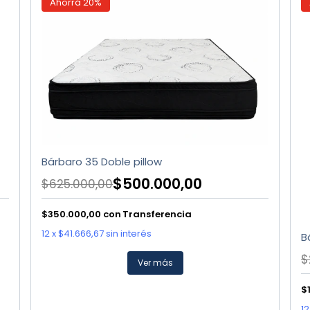
Ahorrá
20
%
Bárbaro 35 Doble pillow
$500.000,00
$625.000,00
$350.000,00
con
Transferencia
12
x
$41.666,67
sin interés
B
$
Ver más
$
12