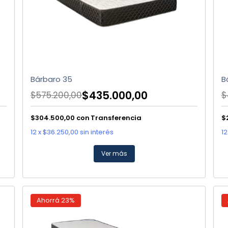
Bárbaro 35
B
$435.000,00
$575.200,00
$
$304.500,00
con
Transferencia
$
12
x
$36.250,00
sin interés
12
Ver más
Ahorrá
23
%