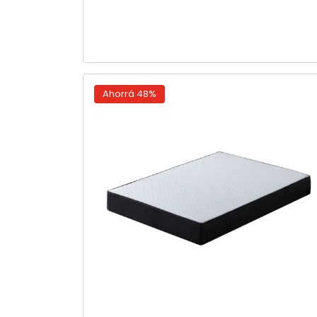
Ahorrá
48
%