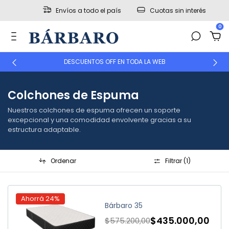
Envíos a todo el país
Cuotas sin interés
0
DESCUENTOS OFF EN TODA LA WEB
Colchones de Espuma
Nuestros colchones de espuma ofrecen un soporte
excepcional y una comodidad envolvente gracias a su
estructura adaptable.
Ordenar
Filtrar (
1
)
Ahorrá
24
%
Bárbaro 35
$435.000,00
$575.200,00