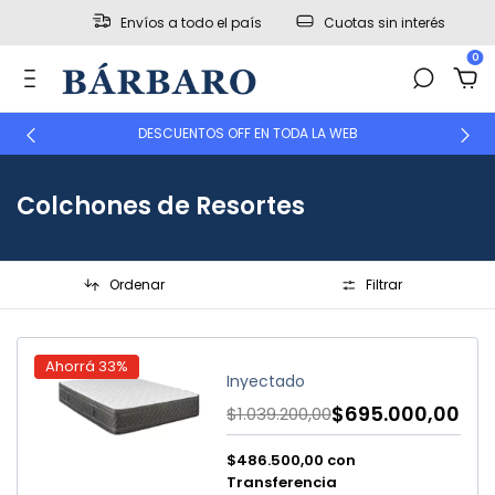
Envíos a todo el país
Cuotas sin interés
0
DESCUENTOS OFF EN TODA LA WEB
Colchones de Resortes
Ordenar
Filtrar
Ahorrá
33
%
Inyectado
$695.000,00
$1.039.200,00
$486.500,00
con
Transferencia