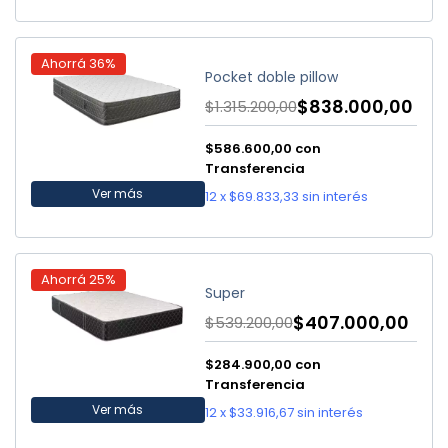
Ahorrá
36
%
Pocket doble pillow
$838.000,00
$1.315.200,00
$586.600,00
con
Transferencia
Ver más
12
x
$69.833,33
sin interés
Ahorrá
25
%
Super
$407.000,00
$539.200,00
$284.900,00
con
Transferencia
Ver más
12
x
$33.916,67
sin interés