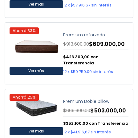
Ver más
12
x
$57.916,67
sin interés
Ahorrá
33
%
Premium reforzado
$609.000,00
$913.600,00
$426.300,00
con
Transferencia
Ver más
12
x
$50.750,00
sin interés
Ahorrá
25
%
Premium Doble pillow
$503.000,00
$669.600,00
$352.100,00
con
Transferencia
Ver más
12
x
$41.916,67
sin interés