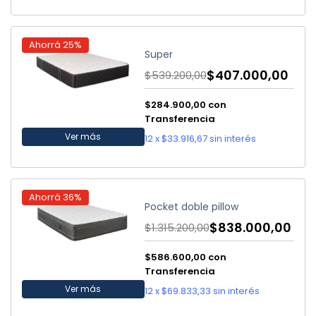
Ahorrá
25
%
Super
$407.000,00
$539.200,00
$284.900,00
con
Transferencia
Ver más
12
x
$33.916,67
sin interés
Ahorrá
36
%
Pocket doble pillow
$838.000,00
$1.315.200,00
$586.600,00
con
Transferencia
Ver más
12
x
$69.833,33
sin interés