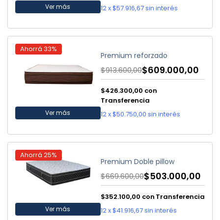
Ver más
12
x
$57.916,67
sin interés
Ahorrá
33
%
Premium reforzado
$609.000,00
$913.600,00
$426.300,00
con
Transferencia
Ver más
12
x
$50.750,00
sin interés
Ahorrá
25
%
Premium Doble pillow
$503.000,00
$669.600,00
$352.100,00
con
Transferencia
Ver más
12
x
$41.916,67
sin interés