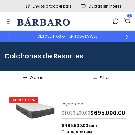
Envíos a todo el país
Cuotas sin interés
0
DESCUENTOS OFF EN TODA LA WEB
Colchones de Resortes
Ordenar
Filtrar
Ahorrá
33
%
Inyectado
$695.000,00
$1.039.200,00
$486.500,00
con
Transferencia