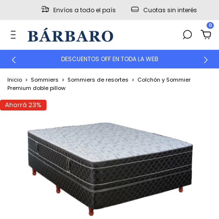
Envíos a todo el país
Cuotas sin interés
0
DESCUENTOS OFF EN TODA LA WEB
Inicio
>
Sommiers
>
Sommiers de resortes
>
Colchón y Sommier
Premium doble pillow
Ahorrá
23
%