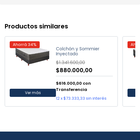
Productos similares
Ahorrá
34
%
Aho
Colchón y Sommier
Inyectado
$1.341.600,00
$880.000,00
$616.000,00
con
Transferencia
Ver más
12
x
$73.333,33
sin interés